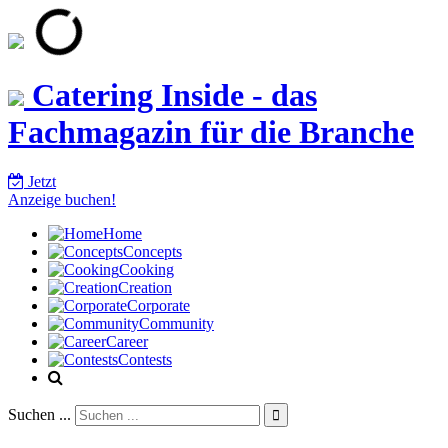
Catering Inside - das
Fachmagazin für die Branche
Jetzt
Anzeige buchen!
Home
Concepts
Cooking
Creation
Corporate
Community
Career
Contests
Suchen ...
