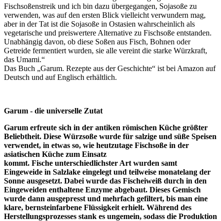
Fischsoßenstreik und ich bin dazu übergegangen, Sojasoße zu
verwenden, was auf den ersten Blick vielleicht verwundern mag,
aber in der Tat ist die Sojasoße in Ostasien wahrscheinlich als
vegetarische und preiswertere Alternative zu Fischsoße entstanden.
Unabhängig davon, ob diese Soßen aus Fisch, Bohnen oder
Getreide fermentiert wurden, sie alle vereint die starke Würzkraft,
das Umami.“
Das Buch „Garum. Rezepte aus der Geschichte“ ist bei Amazon auf
Deutsch und auf Englisch erhältlich.
Garum - die universelle Zutat
Garum erfreute sich in der antiken römischen Küche größter
Beliebtheit. Diese Würzsoße wurde für salzige und süße Speisen
verwendet, in etwas so, wie heutzutage Fischsoße in der
asiatischen Küche zum Einsatz
kommt. Fische unterschiedlichster Art wurden samt
Eingeweide in Salzlake eingelegt und teilweise monatelang der
Sonne ausgesetzt. Dabei wurde das Fischeiweiß durch in den
Eingeweiden enthaltene Enzyme abgebaut. Dieses Gemisch
wurde dann ausgepresst und mehrfach gefiltert, bis man eine
klare, bernsteinfarbene Flüssigkeit erhielt. Während des
Herstellungsprozesses stank es ungemein, sodass die Produktion