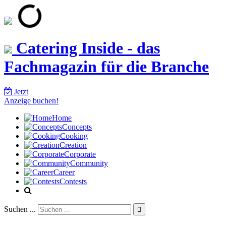
Catering Inside - das
Fachmagazin für die Branche
Jetzt
Anzeige buchen!
Home
Concepts
Cooking
Creation
Corporate
Community
Career
Contests
Suchen ...
