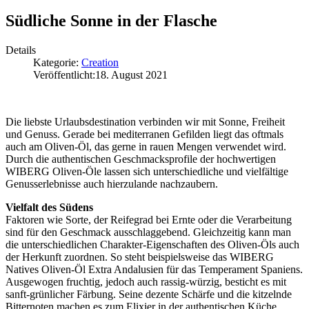
Südliche Sonne in der Flasche
Details
Kategorie:
Creation
Veröffentlicht:
18. August 2021
Die liebste Urlaubsdestination verbinden wir mit Sonne, Freiheit
und Genuss. Gerade bei mediterranen Gefilden liegt das oftmals
auch am Oliven-Öl, das gerne in rauen Mengen verwendet wird.
Durch die authentischen Geschmacksprofile der hochwertigen
WIBERG Oliven-Öle lassen sich unterschiedliche und vielfältige
Genusserlebnisse auch hierzulande nachzaubern.
Vielfalt des Südens
Faktoren wie Sorte, der Reifegrad bei Ernte oder die Verarbeitung
sind für den Geschmack ausschlaggebend. Gleichzeitig kann man
die unterschiedlichen Charakter-Eigenschaften des Oliven-Öls auch
der Herkunft zuordnen. So steht beispielsweise das WIBERG
Natives Oliven-Öl Extra Andalusien für das Temperament Spaniens.
Ausgewogen fruchtig, jedoch auch rassig-würzig, besticht es mit
sanft-grünlicher Färbung. Seine dezente Schärfe und die kitzelnde
Bitternoten machen es zum Elixier in der authentischen Küche