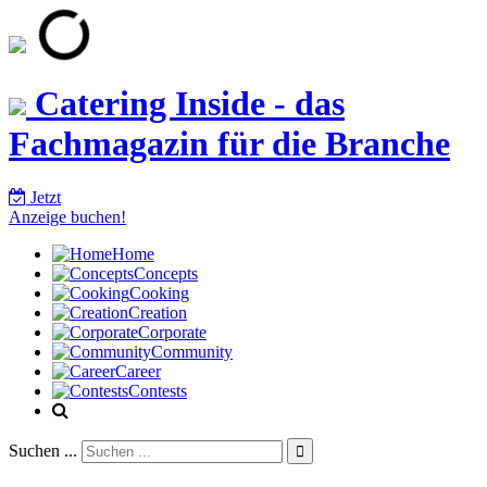
Catering Inside - das
Fachmagazin für die Branche
Jetzt
Anzeige buchen!
Home
Concepts
Cooking
Creation
Corporate
Community
Career
Contests
Suchen ...
