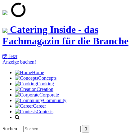
Catering Inside - das
Fachmagazin für die Branche
Jetzt
Anzeige buchen!
Home
Concepts
Cooking
Creation
Corporate
Community
Career
Contests
Suchen ...
