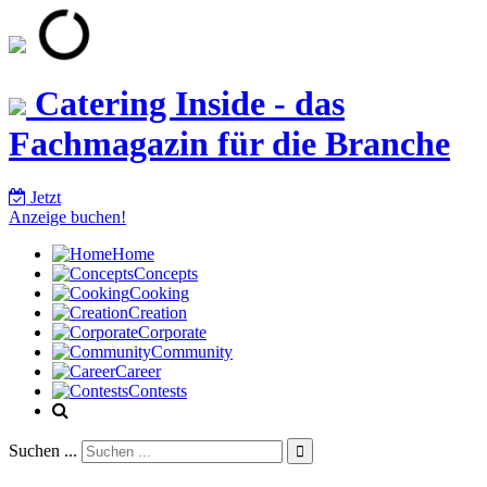
Catering Inside - das
Fachmagazin für die Branche
Jetzt
Anzeige buchen!
Home
Concepts
Cooking
Creation
Corporate
Community
Career
Contests
Suchen ...
