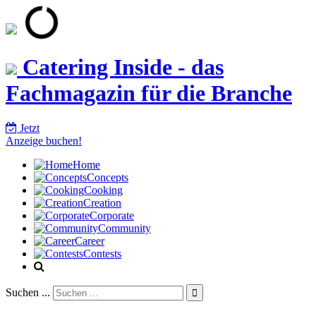
Catering Inside - das
Fachmagazin für die Branche
Jetzt
Anzeige buchen!
Home
Concepts
Cooking
Creation
Corporate
Community
Career
Contests
Suchen ...
