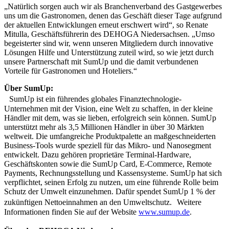
„Natürlich sorgen auch wir als Branchenverband des Gastgewerbes
uns um die Gastronomen, denen das Geschäft dieser Tage aufgrund
der aktuellen Entwicklungen erneut erschwert wird“, so Renate
Mitulla, Geschäftsführerin des DEHOGA Niedersachsen. „Umso
begeisterter sind wir, wenn unseren Mitgliedern durch innovative
Lösungen Hilfe und Unterstützung zuteil wird, so wie jetzt durch
unsere Partnerschaft mit SumUp und die damit verbundenen
Vorteile für Gastronomen und Hoteliers.“
Über SumUp:
SumUp ist ein führendes globales Finanztechnologie-
Unternehmen mit der Vision, eine Welt zu schaffen, in der kleine
Händler mit dem, was sie lieben, erfolgreich sein können. SumUp
unterstützt mehr als 3,5 Millionen Händler in über 30 Märkten
weltweit. Die umfangreiche Produktpalette an maßgeschneiderten
Business-Tools wurde speziell für das Mikro- und Nanosegment
entwickelt. Dazu gehören proprietäre Terminal-Hardware,
Geschäftskonten sowie die SumUp Card, E-Commerce, Remote
Payments, Rechnungsstellung und Kassensysteme. SumUp hat sich
verpflichtet, seinen Erfolg zu nutzen, um eine führende Rolle beim
Schutz der Umwelt einzunehmen. Dafür spendet SumUp 1 % der
zukünftigen Nettoeinnahmen an den Umweltschutz. Weitere
Informationen finden Sie auf der Website
www.sumup.de
.