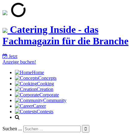
Catering Inside - das
Fachmagazin für die Branche
Jetzt
Anzeige buchen!
Home
Concepts
Cooking
Creation
Corporate
Community
Career
Contests
Suchen ...
