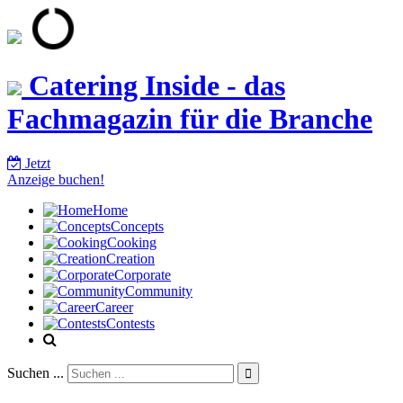
Catering Inside - das
Fachmagazin für die Branche
Jetzt
Anzeige buchen!
Home
Concepts
Cooking
Creation
Corporate
Community
Career
Contests
Suchen ...
