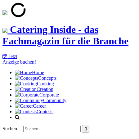
Catering Inside - das
Fachmagazin für die Branche
Jetzt
Anzeige buchen!
Home
Concepts
Cooking
Creation
Corporate
Community
Career
Contests
Suchen ...
