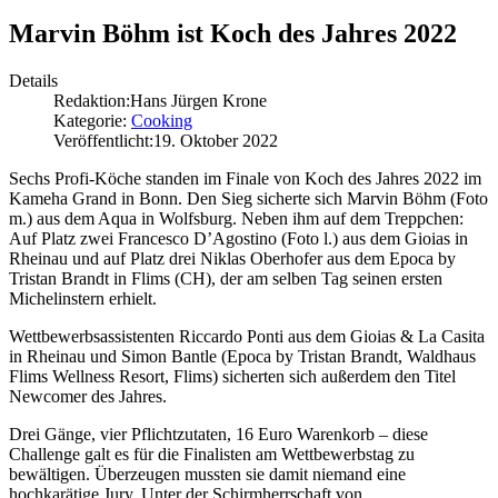
Marvin Böhm ist Koch des Jahres 2022
Details
Redaktion:
Hans Jürgen Krone
Kategorie:
Cooking
Veröffentlicht:
19. Oktober 2022
Sechs Profi-Köche standen im Finale von Koch des Jahres 2022 im
Kameha Grand in Bonn. Den Sieg sicherte sich Marvin Böhm (Foto
m.) aus dem Aqua in Wolfsburg. Neben ihm auf dem Treppchen:
Auf Platz zwei Francesco D’Agostino (Foto l.) aus dem Gioias in
Rheinau und auf Platz drei Niklas Oberhofer aus dem Epoca by
Tristan Brandt in Flims (CH), der am selben Tag seinen ersten
Michelinstern erhielt.
Wettbewerbsassistenten Riccardo Ponti aus dem Gioias & La Casita
in Rheinau und Simon Bantle (Epoca by Tristan Brandt, Waldhaus
Flims Wellness Resort, Flims) sicherten sich außerdem den Titel
Newcomer des Jahres.
Drei Gänge, vier Pflichtzutaten, 16 Euro Warenkorb – diese
Challenge galt es für die Finalisten am Wettbewerbstag zu
bewältigen. Überzeugen mussten sie damit niemand eine
hochkarätige Jury. Unter der Schirmherrschaft von