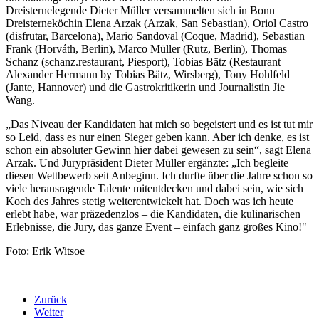
Dreisternelegende Dieter Müller versammelten sich in Bonn
Dreisterneköchin Elena Arzak (Arzak, San Sebastian), Oriol Castro
(disfrutar, Barcelona), Mario Sandoval (Coque, Madrid), Sebastian
Frank (Horváth, Berlin), Marco Müller (Rutz, Berlin), Thomas
Schanz (schanz.restaurant, Piesport), Tobias Bätz (Restaurant
Alexander Hermann by Tobias Bätz, Wirsberg), Tony Hohlfeld
(Jante, Hannover) und die Gastrokritikerin und Journalistin Jie
Wang.
„Das Niveau der Kandidaten hat mich so begeistert und es ist tut mir
so Leid, dass es nur einen Sieger geben kann. Aber ich denke, es ist
schon ein absoluter Gewinn hier dabei gewesen zu sein“, sagt Elena
Arzak. Und Jurypräsident Dieter Müller ergänzte: „Ich begleite
diesen Wettbewerb seit Anbeginn. Ich durfte über die Jahre schon so
viele herausragende Talente mitentdecken und dabei sein, wie sich
Koch des Jahres stetig weiterentwickelt hat. Doch was ich heute
erlebt habe, war präzedenzlos – die Kandidaten, die kulinarischen
Erlebnisse, die Jury, das ganze Event – einfach ganz großes Kino!"
Foto: Erik Witsoe
Zurück
Weiter