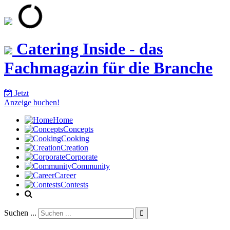
Catering Inside - das
Fachmagazin für die Branche
Jetzt
Anzeige buchen!
Home
Concepts
Cooking
Creation
Corporate
Community
Career
Contests
Suchen ...
