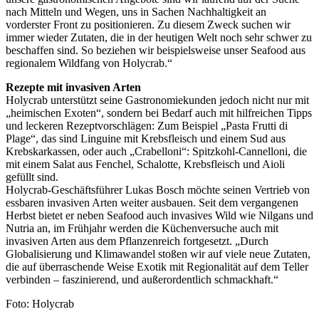
nach Mitteln und Wegen, uns in Sachen Nachhaltigkeit an
vorderster Front zu positionieren. Zu diesem Zweck suchen wir
immer wieder Zutaten, die in der heutigen Welt noch sehr schwer zu
beschaffen sind. So beziehen wir beispielsweise unser Seafood aus
regionalem Wildfang von Holycrab.“
Rezepte mit invasiven Arten
Holycrab unterstützt seine Gastronomiekunden jedoch nicht nur mit
„heimischen Exoten“, sondern bei Bedarf auch mit hilfreichen Tipps
und leckeren Rezeptvorschlägen: Zum Beispiel „Pasta Frutti di
Plage“, das sind Linguine mit Krebsfleisch und einem Sud aus
Krebskarkassen, oder auch „Crabelloni“: Spitzkohl-Cannelloni, die
mit einem Salat aus Fenchel, Schalotte, Krebsfleisch und Aioli
gefüllt sind.
Holycrab-Geschäftsführer Lukas Bosch möchte seinen Vertrieb von
essbaren invasiven Arten weiter ausbauen. Seit dem vergangenen
Herbst bietet er neben Seafood auch invasives Wild wie Nilgans und
Nutria an, im Frühjahr werden die Küchenversuche auch mit
invasiven Arten aus dem Pflanzenreich fortgesetzt. „Durch
Globalisierung und Klimawandel stoßen wir auf viele neue Zutaten,
die auf überraschende Weise Exotik mit Regionalität auf dem Teller
verbinden – faszinierend, und außerordentlich schmackhaft.“
Foto: Holycrab