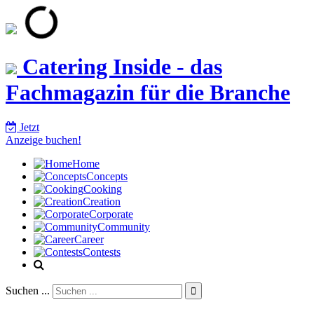
Catering Inside - das
Fachmagazin für die Branche
Jetzt
Anzeige buchen!
Home
Concepts
Cooking
Creation
Corporate
Community
Career
Contests
Suchen ...
