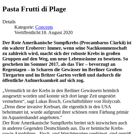
Pasta Frutti di Plage
Details
Kategorie:
Concepts
Veröffentlicht:
18. August 2020
Der Rote Amerikanische Sumpfkrebs (Procambarus Clarkii) ist
ein wahrer Eroberer: Immer, wenn seine Nachkommenschaft
zu zahlreich wird, macht sich der robuste Krebs in großen
Gruppen auf den Weg, um neue Lebensräume zu besetzen. So
geschehen im Sommer 2017, als das Tier – bevorzugt an
Regentagen – in Scharen die Gewässer im Berliner Großen
Tiergarten und im Britzer Garten verließ und dadurch die
öffentliche Aufmerksamkeit auf sich zog.
„Vermutlich ist der Krebs in den Berliner Gewässern heimlich
ausgesetzt worden und konnte sich dort lange Zeit ungestört
vermehren“, sagt Lukas Bosch, Geschäftsführer von Holycrab.
„Denn diese invasive Krebsart, die eigentlich in den USA
beheimatet ist, wurde aufgrund ihrer schönen roten Färbung primär
im Aquarienhandel angeboten.“
Der Rote Amerikanische Sumpfkrebs breitet sich inzwischen auch
in anderen Gegenden Deutschlands aus. Da er heimische Krebs-
sowie Amphibien-, Fisch- und Weichtierarten verdrängt, sind gemäß