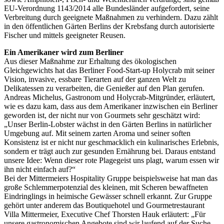
EU-Verordnung 1143/2014 alle Bundesländer aufgefordert, seine
Verbreitung durch geeignete Maßnahmen zu verhindern. Dazu zählt
in den öffentlichen Gärten Berlins der Krebsfang durch autorisierte
Fischer und mittels geeigneter Reusen.
Ein Amerikaner wird zum Berliner
Aus dieser Maßnahme zur Erhaltung des ökologischen
Gleichgewichts hat das Berliner Food-Start-up Holycrab mit seiner
Vision, invasive, essbare Tierarten auf der ganzen Welt zu
Delikatessen zu verarbeiten, die Genießer auf den Plan gerufen.
Andreas Michelus, Gastronom und Holycrab-Mitgründer, erläutert,
wie es dazu kam, dass aus dem Amerikaner inzwischen ein Berliner
geworden ist, der nicht nur von Gourmets sehr geschätzt wird:
„Unser Berlin-Lobster wächst in den Gärten Berlins in natürlicher
Umgebung auf. Mit seinem zarten Aroma und seiner soften
Konsistenz ist er nicht nur geschmacklich ein kulinarisches Erlebnis,
sondern er trägt auch zur gesunden Ernährung bei. Daraus entstand
unsere Idee: Wenn dieser rote Plagegeist uns plagt, warum essen wir
ihn nicht einfach auf?“
Bei der Mittermeiers Hospitality Gruppe beispielsweise hat man das
große Schlemmerpotenzial des kleinen, mit Scheren bewaffneten
Eindringlings in heimische Gewässer schnell erkannt. Zur Gruppe
gehört unter anderem das Boutiquehotel und Gourmetrestaurant
Villa Mittermeier, Executive Chef Thorsten Hauk erläutert: „Für
unsere gastronomischen Angebote sind wir laufend auf der Suche