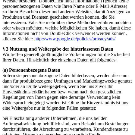
Website besuchen. DoubleClick nutzt Informationen (jedoch keine
personenbezogenen Daten wie Ihren Name oder E-Mail-Adresse)
zu Ihren Besuchen dieser und anderer Websites, damit Anzeigen zu
Produkten und Diensten geschaltet werden können, die Sie
interessieren. Falls Sie mehr über diese Methoden erfahren möchten
oder wissen möchten, welche Möglichkeiten Sie haben, damit diese
Informationen nicht von DoubleClick verwendet werden können,
klicken Sie hier:
http://www.google.de/policies/privacy/ads/
§ 3 Nutzung und Weitergabe der hinterlassenen Daten
Wir treffen generell größtmögliche Vorkehrungen für die Sicherheit
Ihrer Daten. Hinsichtlich der einzelnen Daten gilt folgendes:
(a) Personenbezogene Daten
Sofern sie personenbezogene Daten hinterlassen, werden diese nur
dann für produktbezogene Umfragen und Marketingzwecke genutzt
und/oder an Dritte weitergegeben, wenn Sie uns zuvor Ihr
Einverständnis erklärt haben bzw. wenn nach den gesetzlichen
Regelungen von Ihnen gegen eine derartige Verwendung kein
Widerspruch eingelegt worden ist. Ohne Ihr Einverständnis ist uns
eine Weitergabe nur in folgenden Fällen gestattet:
bei Einschaltung anderer Unternehmen, die uns bei der
Auftragsabwicklung behilflich sind, zum Beispiel um Bestellungen
durchzuführen, die Abrechnung zu verarbeiten, Kundendienste zu
erbringen, Waren zu versenden oder sonstige für die