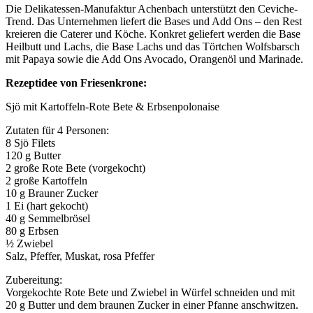
Die Delikatessen-Manufaktur Achenbach unterstützt den Ceviche-
Trend. Das Unternehmen liefert die Bases und Add Ons – den Rest
kreieren die Caterer und Köche. Konkret geliefert werden die Base
Heilbutt und Lachs, die Base Lachs und das Törtchen Wolfsbarsch
mit Papaya sowie die Add Ons Avocado, Orangenöl und Marinade.
Rezeptidee von Friesenkrone:
Sjö mit Kartoffeln-Rote Bete & Erbsenpolonaise
Zutaten für 4 Personen:
8 Sjö Filets
120 g Butter
2 große Rote Bete (vorgekocht)
2 große Kartoffeln
10 g Brauner Zucker
1 Ei (hart gekocht)
40 g Semmelbrösel
80 g Erbsen
½ Zwiebel
Salz, Pfeffer, Muskat, rosa Pfeffer
Zubereitung:
Vorgekochte Rote Bete und Zwiebel in Würfel schneiden und mit
20 g Butter und dem braunen Zucker in einer Pfanne anschwitzen.