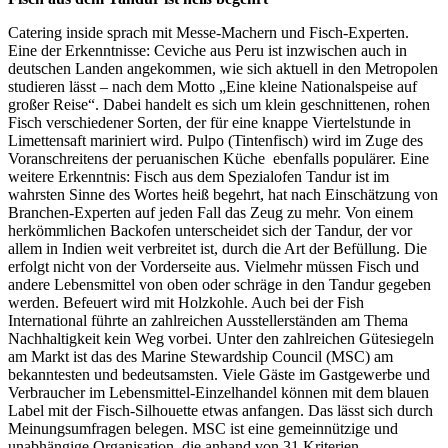
Catering inside sprach mit Messe-Machern und Fisch-Experten.
Eine der Erkenntnisse: Ceviche aus Peru ist inzwischen auch in
deutschen Landen angekommen, wie sich aktuell in den Metropolen
studieren lässt – nach dem Motto „Eine kleine Nationalspeise auf
großer Reise“. Dabei handelt es sich um klein geschnittenen, rohen
Fisch verschiedener Sorten, der für eine knappe Viertelstunde in
Limettensaft mariniert wird. Pulpo (Tintenfisch) wird im Zuge des
Voranschreitens der peruanischen Küche ebenfalls populärer. Eine
weitere Erkenntnis: Fisch aus dem Spezialofen Tandur ist im
wahrsten Sinne des Wortes heiß begehrt, hat nach Einschätzung von
Branchen-Experten auf jeden Fall das Zeug zu mehr. Von einem
herkömmlichen Backofen unterscheidet sich der Tandur, der vor
allem in Indien weit verbreitet ist, durch die Art der Befüllung. Die
erfolgt nicht von der Vorderseite aus. Vielmehr müssen Fisch und
andere Lebensmittel von oben oder schräge in den Tandur gegeben
werden. Befeuert wird mit Holzkohle. Auch bei der Fish
International führte an zahlreichen Ausstellerständen am Thema
Nachhaltigkeit kein Weg vorbei. Unter den zahlreichen Gütesiegeln
am Markt ist das des Marine Stewardship Council (MSC) am
bekanntesten und bedeutsamsten. Viele Gäste im Gastgewerbe und
Verbraucher im Lebensmittel-Einzelhandel können mit dem blauen
Label mit der Fisch-Silhouette etwas anfangen. Das lässt sich durch
Meinungsumfragen belegen. MSC ist eine gemeinnützige und
unabhängige Organisation, die anhand von 31 Kriterien