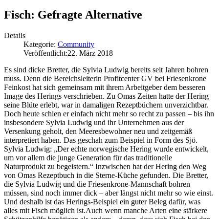
Fisch: Gefragte Alternative
Details
Kategorie:
Community
Veröffentlicht:
22. März 2018
Es sind dicke Bretter, die Sylvia Ludwig bereits seit Jahren bohren
muss. Denn die Bereichsleiterin Profitcenter GV bei Friesenkrone
Feinkost hat sich gemeinsam mit ihrem Arbeitgeber dem besseren
Image des Herings verschrieben. Zu Omas Zeiten hatte der Hering
seine Blüte erlebt, war in damaligen Rezeptbüchern unverzichtbar.
Doch heute schien er einfach nicht mehr so recht zu passen – bis ihn
insbesondere Sylvia Ludwig und ihr Unternehmen aus der
Versenkung geholt, den Meeresbewohner neu und zeitgemäß
interpretiert haben. Das geschah zum Beispiel in Form des Sjö.
Sylvia Ludwig: „Der echte norwegische Hering wurde entwickelt,
um vor allem die junge Generation für das traditionelle
Naturprodukt zu begeistern.“ Inzwischen hat der Hering den Weg
von Omas Rezeptbuch in die Sterne-Küche gefunden. Die Bretter,
die Sylvia Ludwig und die Friesenkrone-Mannschaft bohren
müssen, sind noch immer dick – aber längst nicht mehr so wie einst.
Und deshalb ist das Herings-Beispiel ein guter Beleg dafür, was
alles mit Fisch möglich ist.Auch wenn manche Arten eine stärkere