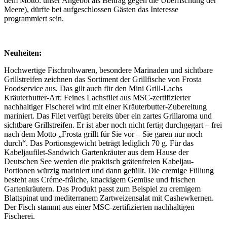
dem Motto: unser Angebot als Beitrag gegen die Überfischung der
Meere), dürfte bei aufgeschlossen Gästen das Interesse
programmiert sein.
Neuheiten:
Hochwertige Fischrohwaren, besondere Marinaden und sichtbare
Grillstreifen zeichnen das Sortiment der Grillfische von Frosta
Foodservice aus. Das gilt auch für den Mini Grill-Lachs
Kräuterbutter-Art: Feines Lachsfilet aus MSC-zertifizierter
nachhaltiger Fischerei wird mit einer Kräuterbutter-Zubereitung
mariniert. Das Filet verfügt bereits über ein zartes Grillaroma und
sichtbare Grillstreifen. Er ist aber noch nicht fertig durchgegart – frei
nach dem Motto „Frosta grillt für Sie vor – Sie garen nur noch
durch“. Das Portionsgewicht beträgt lediglich 70 g. Für das
Kabeljaufilet-Sandwich Gartenkräuter aus dem Hause der
Deutschen See werden die praktisch grätenfreien Kabeljau-
Portionen würzig mariniert und dann gefüllt. Die cremige Füllung
besteht aus Créme-frâiche, knackigem Gemüse und frischen
Gartenkräutern. Das Produkt passt zum Beispiel zu cremigem
Blattspinat und mediterranem Zartweizensalat mit Cashewkernen.
Der Fisch stammt aus einer MSC-zertifizierten nachhaltigen
Fischerei.