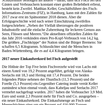
Schützenhilfe benötigen als andere – daran, dass sich Fisch bei den
Gästen und Verbrauchern konstant einer großen Beliebtheit erfreut,
besteht kein Zweifel. Matthias Keller, Geschäftsführer des Fisch-
Informations-Zentrums (FIZ), in Hamburg, kann mit den Zahlen für
2017 zwar erst im Spätsommer 2018 dienen. Aber die
Erfolgsgeschichte wird nach seiner Einschätzung zweifellos
fortgeschrieben: „Neben der Vielfalt überzeugen die positiven
Inhaltsstoffe und die einfache Zubereitung für leckeren Genuss aus
Seen, Flüssen und Meeren.“Die aktuellsten offiziellen Zahlen für
das Jahr 2016 verkünden einen Pro-Kopf-Verbrauch von 14,2 kg.
Die größten „Fischköppe“ der Nation sind die Bürger Bremens: Sie
schaffen 6,5 Kilogramm. Schlusslichter sind die Menschen in
Baden-Württemberg, die es auf 4,4 Kilogramm bringen.
2017 neuer Einkaufsrekord bei Fisch aufgestellt
Die Hitliste der Top Five beim Fischverzehr wird von Lachs mit
einem Anteil von 19,2 Prozent angeführt, gefolgt von Alaska-
Seelachs mit 18,3 und Hering mit 17,4 Prozent. Die beiden
folgenden Plätze nehmen der Thunfisch (11,5 Prozent) und die
Forelle (5,3 Prozent) ein.Gegenüber Catering inside verrät Keller
zumindest schon einmal vorab, dass Kabeljau und Seelachs 2017
vermehrt nachgefragt wurden. 2017 haben die Verbraucher 3,9 Mrd.
Euro und somit 2,3 Prozent mehr für Fisch und Co. ausgegeben –
ein neuer Einkaufsrekord. Die Einkaufsmenge an Fisch und
Meeresfrüchten stieg um ein Prozent auf 416.000 Tonnen.