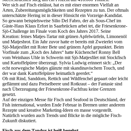
Wer sich auf Fisch einlässt, hat es mit einer enormen Vielfalt an
Arten, Zubereitungsmöglichkeiten und Rezepten zu tun. Der oftmals
unterschätzte Hering ist in dieser Hinsicht ein Vorzeige-Kandidat.
So gewann beispielsweise Silio Del Fabro, der als Sous-Chef im
Gäste-Haus Klaus Erfort in Saarbrücken arbei tet, die Friesenkrone-
Sjö-Challenge im Finale vom Koch des Jahres 2017. Seine
Kreation: feines Matjes-Tartar mit grünen Apfelwürfeln, Limonenöl
und Matjesbrot. Ein Jahr zuvor hatte er bereits mit Zweierlei vom
Sjö-Matjesfilet mit Roter Bete und grünem Apfel gepunktet. Beim
Vorfinale zum „Koch des Jahres“ hatte Küchenchef Ronny Bell
vom Weinhaus Uhle in Schwerin mit Sjö-Matjesfilet mit Stockfisch
und Kartoffelpüree überzeugt. Sylvia Ludwig erinnert sich: „Der
echt norwegische Matjes glänzte mit skandinavischem Touch, und
der war dank Kartoffelpüree heimatlich geerdet.“
Ob mit Rind, Sanddorn, Rettich und Wildfenchel gepaart oder leicht
geflämmt und dazu Preiselbeere und Rotkraut – der Fantasie sind
nach Überzeugung der Friesenkrone-Fachfrau keine Grenzen
gesetzt.
Auf der einzigen Messe für Fisch und Seafood in Deutschland, der
Fish international, wurden Ende Februar in Bremen unter anderem
Rezepte und kreative Marketing-Ideen en masse vorgestellt.
Natürlich wurden auch Trends und Blicke in die mögliche Fisch-
Zukunft diskutiert.
Fisch aus dem Tandur ist heiß begehrt