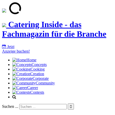
Catering Inside - das
Fachmagazin für die Branche
Jetzt
Anzeige buchen!
Home
Concepts
Cooking
Creation
Corporate
Community
Career
Contests
Suchen ...
