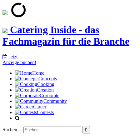
Catering Inside - das
Fachmagazin für die Branche
Jetzt
Anzeige buchen!
Home
Concepts
Cooking
Creation
Corporate
Community
Career
Contests
Suchen ...
