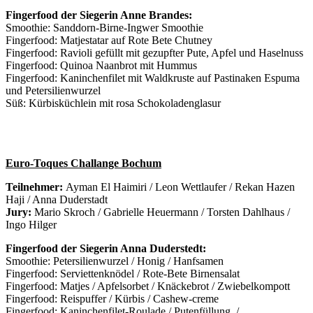
Fingerfood der Siegerin Anne Brandes:
Smoothie: Sanddorn-Birne-Ingwer Smoothie
Fingerfood: Matjestatar auf Rote Bete Chutney
Fingerfood: Ravioli gefüllt mit gezupfter Pute, Apfel und Haselnuss
Fingerfood: Quinoa Naanbrot mit Hummus
Fingerfood: Kaninchenfilet mit Waldkruste auf Pastinaken Espuma
und Petersilienwurzel
Süß: Kürbisküchlein mit rosa Schokoladenglasur
Euro-Toques Challange Bochum
Teilnehmer:
Ayman El Haimiri / Leon Wettlaufer / Rekan Hazen
Haji / Anna Duderstadt
Jury:
Mario Skroch / Gabrielle Heuermann / Torsten Dahlhaus /
Ingo Hilger
Fingerfood der Siegerin Anna Duderstedt:
Smoothie: Petersilienwurzel / Honig / Hanfsamen
Fingerfood: Serviettenknödel / Rote-Bete Birnensalat
Fingerfood: Matjes / Apfelsorbet / Knäckebrot / Zwiebelkompott
Fingerfood: Reispuffer / Kürbis / Cashew-creme
Fingerfood: Kaninchenfilet-Roulade / Putenfüllung /