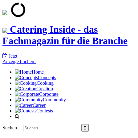
Catering Inside - das
Fachmagazin für die Branche
Jetzt
Anzeige buchen!
Home
Concepts
Cooking
Creation
Corporate
Community
Career
Contests
Suchen ...
